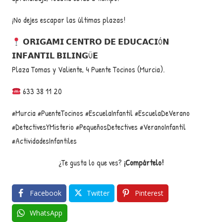
¡No dejes escapar las últimas plazas!
𝗢𝗥𝗜𝗚𝗔𝗠𝗜 𝗖𝗘𝗡𝗧𝗥𝗢 𝗗𝗘 𝗘𝗗𝗨𝗖𝗔𝗖𝗜Ó𝗡
𝗜𝗡𝗙𝗔𝗡𝗧𝗜𝗟 𝗕𝗜𝗟𝗜𝗡𝗚Ü𝗘
Plaza Tomas y Valiente, 4 Puente Tocinos (Murcia).
633 38 11 20
#Murcia #PuenteTocinos #EscuelaInfantil #EscuelaDeVerano
#DetectivesYMisterio #PequeñosDetectives #VeranoInfantil
#ActividadesInfantiles
¿Te gusta lo que ves?
¡Compártelo!
Facebook
Twitter
Pinterest
WhatsApp