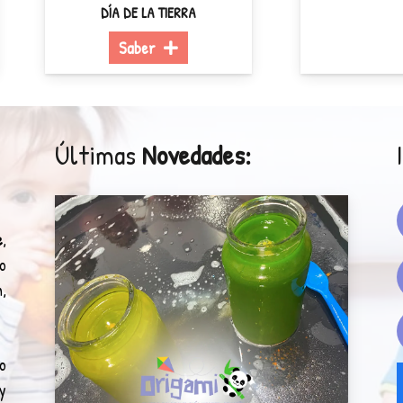
Saber
 DE LA TIERRA
Saber
Últimas
Novedades:
e
,
o
,
o
y