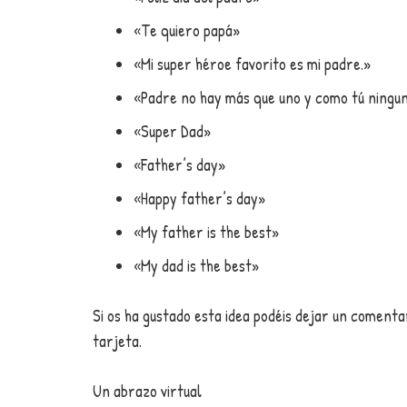
«Te quiero papá»
«Mi super héroe favorito es mi padre.»
«Padre no hay más que uno y como tú ningun
«Super Dad»
«Father’s day»
«Happy father’s day»
«My father is the best»
«My dad is the best»
Si os ha gustado esta idea podéis dejar un comentar
tarjeta.
Un abrazo virtual