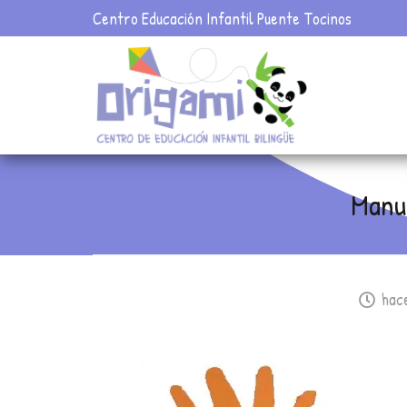
Centro Educación Infantil Puente Tocinos
Manua
hac