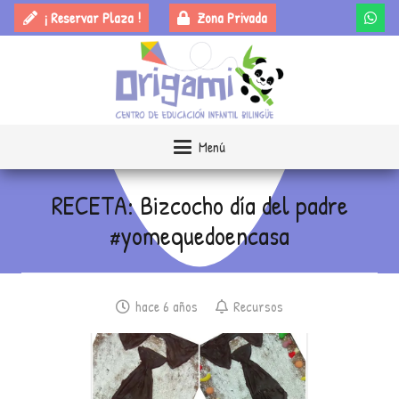
¡ Reservar Plaza !
Zona Privada
Menú
RECETA: Bizcocho día del padre
#yomequedoencasa
hace 6 años
Recursos