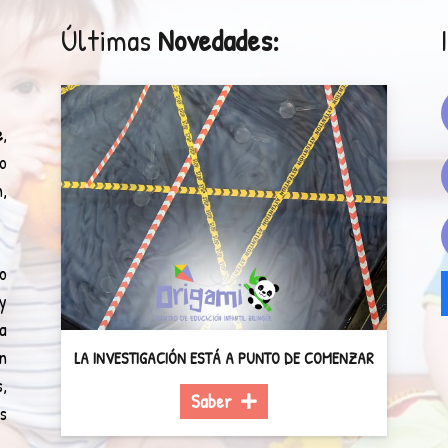
Últimas
Novedades:
e
,
o
,
o
y
a
n
LA INVESTIGACIÓN ESTÁ A PUNTO DE COMENZAR
,
Saber
s